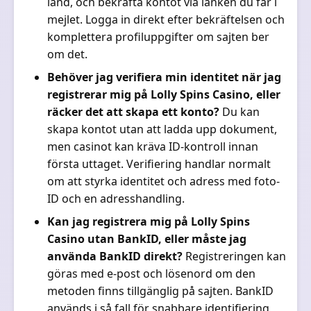
land, och bekräfta kontot via länken du får i
mejlet. Logga in direkt efter bekräftelsen och
komplettera profiluppgifter om sajten ber
om det.
Behöver jag verifiera min identitet när jag
registrerar mig på Lolly Spins Casino, eller
räcker det att skapa ett konto?
Du kan
skapa kontot utan att ladda upp dokument,
men casinot kan kräva ID-kontroll innan
första uttaget. Verifiering handlar normalt
om att styrka identitet och adress med foto-
ID och en adresshandling.
Kan jag registrera mig på Lolly Spins
Casino utan BankID, eller måste jag
använda BankID direkt?
Registreringen kan
göras med e-post och lösenord om den
metoden finns tillgänglig på sajten. BankID
används i så fall för snabbare identifiering