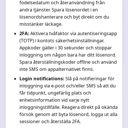
födelsedatum och återanvändning från
andra tjänster. Spara lösenordet i en
lösenordshanterare och byt direkt om du
misstänker läckage.
2FA:
Aktivera tvåfaktor via autentiseringsapp
(TOTP) i kontots säkerhetsinställningar.
Appkoder gäller i 30 sekunder och stoppar
inloggning om någon bara har ditt lösenord.
Spara återställningskoder offline och använd
inte SMS om appalternativet finns.
Login notifications:
Slå på notifieringar för
inloggning via e-post och/eller SMS så att du
får tidpunkt, ungefärlig plats och
enhetsinformation vid varje nytt
inloggningstillfälle. Reagera direkt på okända
försök genom att byta lösenord, logga ut alla
sessioner och återställa 2FA.