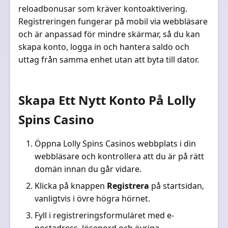
reloadbonusar som kräver kontoaktivering.
Registreringen fungerar på mobil via webbläsare
och är anpassad för mindre skärmar, så du kan
skapa konto, logga in och hantera saldo och
uttag från samma enhet utan att byta till dator.
Skapa Ett Nytt Konto På Lolly
Spins Casino
Öppna Lolly Spins Casinos webbplats i din
webbläsare och kontrollera att du är på rätt
domän innan du går vidare.
Klicka på knappen
Registrera
på startsidan,
vanligtvis i övre högra hörnet.
Fyll i registreringsformuläret med e-
postadress, lösenord och övriga