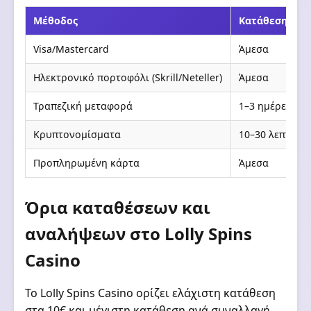
Μέθοδος
Κατάθεση
Visa/Mastercard
Άμεσα
Ηλεκτρονικό πορτοφόλι (Skrill/Neteller)
Άμεσα
Τραπεζική μεταφορά
1–3 ημέρες
Κρυπτονομίσματα
10–30 λεπτά
Προπληρωμένη κάρτα
Άμεσα
Όρια καταθέσεων και
αναλήψεων στο Lolly Spins
Casino
Το Lolly Spins Casino ορίζει ελάχιστη κατάθεση
στα 10€ και μέγιστη κατάθεση ανά συναλλαγή