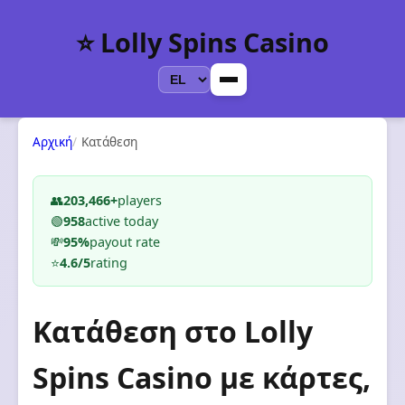
⭐ Lolly Spins Casino
Αρχική
Κατάθεση
👥
203,466+
players
🟢
958
active today
💸
95%
payout rate
⭐
4.6/5
rating
Κατάθεση στο Lolly
Spins Casino με κάρτες,