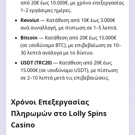
από 20€ έως 10.000€, με χρόνο επεξεργασίας
1–2 εργάσιμες ημέρες.
Revolut
— Κατάθεση από 10€ έως 3.000€
ανά συναλλαγή, με πίστωση σε 1–5 λεπτά.
Bitcoin
— Κατάθεση από 20€ έως 15.000€
(σε ισοδύναμο BTC), με επιβεβαίωση σε 10–
30 λεπτά ανάλογα με το δίκτυο.
USDT (TRC20)
— Κατάθεση από 20€ έως
15.000€ (σε ισοδύναμο USDT), με πίστωση
σε 2–10 λεπτά μετά τις επιβεβαιώσεις.
Χρόνοι Επεξεργασίας
Πληρωμών στο Lolly Spins
Casino