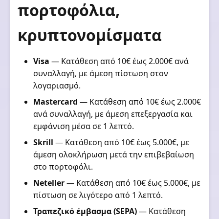
πορτοφόλια,
κρυπτονομίσματα
Visa
— Κατάθεση από 10€ έως 2.000€ ανά
συναλλαγή, με άμεση πίστωση στον
λογαριασμό.
Mastercard
— Κατάθεση από 10€ έως 2.000€
ανά συναλλαγή, με άμεση επεξεργασία και
εμφάνιση μέσα σε 1 λεπτό.
Skrill
— Κατάθεση από 10€ έως 5.000€, με
άμεση ολοκλήρωση μετά την επιβεβαίωση
στο πορτοφόλι.
Neteller
— Κατάθεση από 10€ έως 5.000€, με
πίστωση σε λιγότερο από 1 λεπτό.
Τραπεζικό έμβασμα (SEPA)
— Κατάθεση