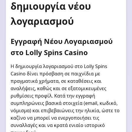
δημιουργία νέου
λογαριασμού
Εγγραφή Νέου Λογαριασμού
στο Lolly Spins Casino
Η δημιουργία λογαριασμού στο Lolly Spins
Casino δίνει πρόσβαση σε παιχνίδια με
πραγματικά χρήματα, σε καταθέσεις και
αναλήψεις, καθώς και σε εξατομικευμένες
ρυθμίσεις προφίλ. Κατά την εγγραφή
συμπληρώνεις βασικά στοιχεία (email, κωδικό,
νόμισμα) και επιβεβαιώνεις την ηλικία, ώστε το
καζίνο να μπορεί να ενεργοποιήσει τις
συναλλαγές και να κρατά ενιαίο ιστορικό