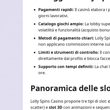
Pagamenti rapidi:
Il casinò elabora i 
giorni lavorativi.
Catalogo giochi ampio:
La lobby supera
volatilità e funzionalità (acquisto bon
Metodi di pagamento chiari:
Lolly Sp
non applicano commissioni interne sui
Limiti e strumenti di controllo:
Il con
direttamente dal profilo e blocca l’acce
Supporto con tempi definiti:
La chat l
ore.
Panoramica delle slo
Lolly Spins Casino propone tre tipi di slot:
c
scatter) e
slot 3D
con animazioni e sequenze 