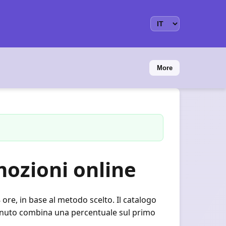
More
mozioni online
 ore, in base al metodo scelto. Il catalogo
envenuto combina una percentuale sul primo