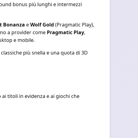
round bonus più lunghi e intermezzi
t Bonanza
e
Wolf Gold
(Pragmatic Play),
orno a provider come
Pragmatic Play
,
esktop e mobile.
i classiche più snella e una quota di 3D
ai titoli in evidenza e ai giochi che