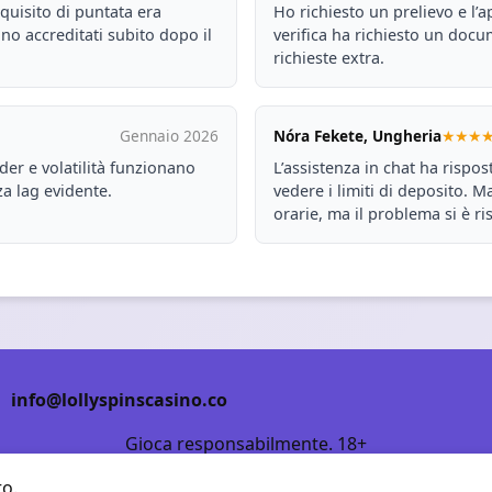
equisito di puntata era
Ho richiesto un prelievo e l’
sono accreditati subito dopo il
verifica ha richiesto un docu
richieste extra.
Gennaio 2026
Nóra Fekete, Ungheria
★★★
ider e volatilità funzionano
L’assistenza in chat ha rispo
za lag evidente.
vedere i limiti di deposito. M
orarie, ma il problema si è ris
info@lollyspinscasino.co
Gioca responsabilmente. 18+
© 2015 -
2026
Lolly Spins Casino.
to.