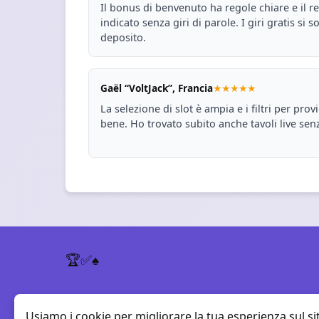
Il bonus di benvenuto ha regole chiare e il r
indicato senza giri di parole. I giri gratis si 
deposito.
Gaël “VoltJack”, Francia
★★★★★
La selezione di slot è ampia e i filtri per prov
bene. Ho trovato subito anche tavoli live sen
🏆
✅
♠️
Usiamo i cookie per migliorare la tua esperienza sul si