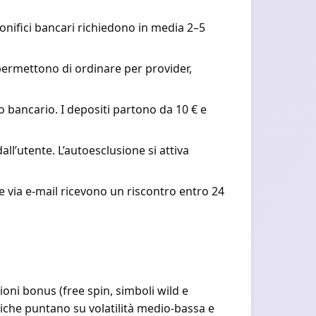
 bonifici bancari richiedono in media 2–5
ri permettono di ordinare per provider,
co bancario. I depositi partono da 10 € e
all’utente. L’autoesclusione si attiva
te via e-mail ricevono un riscontro entro 24
zioni bonus (free spin, simboli wild e
siche puntano su volatilità medio-bassa e