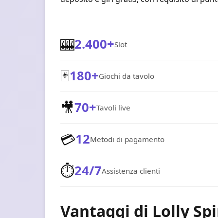
🎰
2.400+
Slot
🃏
180+
Giochi da tavolo
🎥
70+
Tavoli live
💳
12
Metodi di pagamento
⏱️
24/7
Assistenza clienti
Vantaggi di Lolly Sp