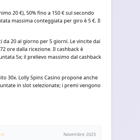
nimo 20 €), 50% fino a 150 € sul secondo
ntata massima conteggiata per giro è 5 €. Il
 da 20 al giorno per 5 giorni. Le vincite dai
72 ore dalla ricezione. Il cashback è
puntata 5x; il prelievo massimo dal cashback
ito 30x. Lolly Spins Casino propone anche
untate in slot selezionate; i premi vengono
★☆
Novembre 2025