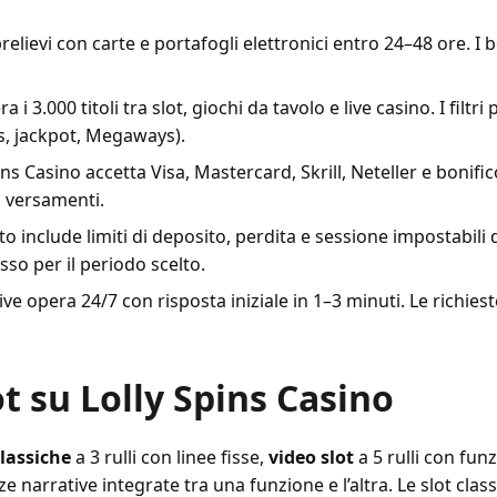
prelievi con carte e portafogli elettronici entro 24–48 ore. I
 i 3.000 titoli tra slot, giochi da tavolo e live casino. I filt
us, jackpot, Megaways).
ins Casino accetta Visa, Mastercard, Skrill, Neteller e bonifi
 versamenti.
to include limiti di deposito, perdita e sessione impostabili d
sso per il periodo scelto.
ive opera 24/7 con risposta iniziale in 1–3 minuti. Le richies
t su Lolly Spins Casino
lassiche
a 3 rulli con linee fisse,
video slot
a 5 rulli con fun
narrative integrate tra una funzione e l’altra. Le slot clas