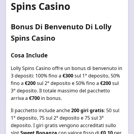
Spins Casino
Bonus Di Benvenuto Di Lolly
Spins Casino
Cosa Include
Lolly Spins Casino offre un bonus di benvenuto in
3 depositi: 100% fino a
€300
sul 1° deposito, 50%
fino a
€200
sul 2° deposito e 50% fino a
€200
sul
3° deposito. Il totale massimo del pacchetto
arriva a
€700
in bonus.
Il pacchetto include anche
200 giri gratis
: 50 sul
1° deposito, 75 sul 2° deposito e 75 sul 3°
deposito. I giri gratis vengono accreditati sullo
slot
Sweet Bonanza
con valore fisso di
€0,10
per