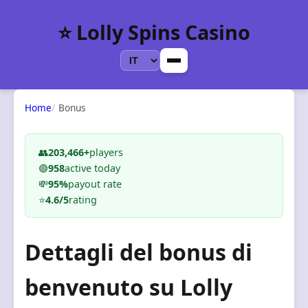
⭐ Lolly Spins Casino
Home
Bonus
👥
203,466+
players
🟢
958
active today
💸
95%
payout rate
⭐
4.6/5
rating
Dettagli del bonus di
benvenuto su Lolly