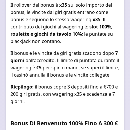
Il rollover del bonus è
x35
sul solo importo del
bonus; le vincite dai giri gratis entrano come
bonus e seguono lo stesso wagering
x35
. Il
contributo dei giochi al wagering è:
slot 100%
,
roulette e giochi da tavolo 10%
; le puntate su
blackjack non contano.
Il bonus e le vincite da giri gratis scadono dopo
7
giorni
dall’accredito. Il limite di puntata durante il
wagering è
€5
per spin o mano; se superi il limite,
il casinò annulla il bonus e le vincite collegate.
Riepilogo:
il bonus copre 3 depositi fino a €700 e
200 giri gratis, con wagering x35 e scadenza a 7
giorni.
Bonus Di Benvenuto 100% Fino A 300 €