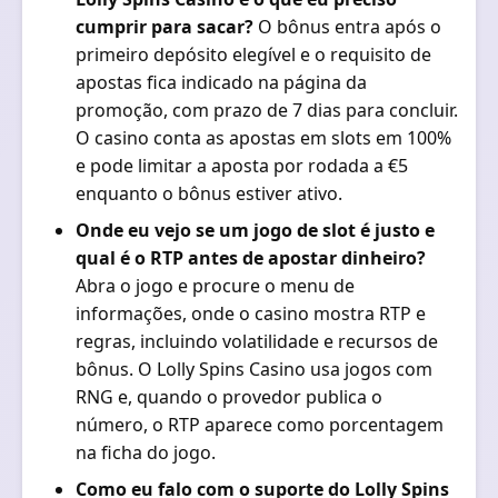
cumprir para sacar?
O bônus entra após o
primeiro depósito elegível e o requisito de
apostas fica indicado na página da
promoção, com prazo de 7 dias para concluir.
O casino conta as apostas em slots em 100%
e pode limitar a aposta por rodada a €5
enquanto o bônus estiver ativo.
Onde eu vejo se um jogo de slot é justo e
qual é o RTP antes de apostar dinheiro?
Abra o jogo e procure o menu de
informações, onde o casino mostra RTP e
regras, incluindo volatilidade e recursos de
bônus. O Lolly Spins Casino usa jogos com
RNG e, quando o provedor publica o
número, o RTP aparece como porcentagem
na ficha do jogo.
Como eu falo com o suporte do Lolly Spins