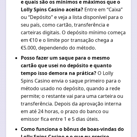
e quais são os mínimos e máximos que o
Lolly Spins Casino aceita?
Entre em “Caixa”
ou “Depósito” e veja a lista disponível para o
seu país, como cartão, transferência e
carteiras digitais. O depósito mínimo começa
em €10 e o limite por transação chega a
€5.000, dependendo do método.
Posso fazer um saque para o mesmo
cartão que usei no depósito e quanto
tempo isso demora na prática?
O Lolly
Spins Casino envia o saque primeiro para o
método usado no depósito, quando a rede
permite; o restante vai para uma carteira ou
transferência. Depois da aprovação interna
em até 24 horas, o prazo do banco ou
emissor fica entre 1 e 5 dias úteis.
Como funciona o bônus de boas-vindas do
Lolly Spins Casino e o que eu preciso