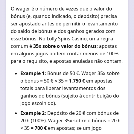
O wager é o número de vezes que o valor do
bónus (e, quando indicado, o depósito) precisa
ser apostado antes de permitir o levantamento
do saldo de bónus e dos ganhos gerados com
esse bónus. No Lolly Spins Casino, uma regra
comum é
35x sobre o valor do bónus
; apostas
em alguns jogos podem contar menos de 100%
para o requisito, e apostas anuladas não contam.
Example 1:
Bónus de 50 €. Wager 35x sobre
o bónus = 50 € × 35 =
1.750 €
em apostas
totais para liberar levantamentos dos
ganhos do bónus (sujeito à contribuição do
jogo escolhido).
Example 2:
Depósito de 20 € com bónus de
20 € (100%). Wager 35x sobre o bónus = 20 €
× 35 =
700 €
em apostas; se um jogo