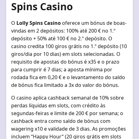
Spins Casino
O
Lolly Spins Casino
oferece um bónus de boas-
vindas em 2 depósitos: 100% até 200 € no 1.º
depósito + 50% até 100 € no 2.º depósito. O
casino credita 100 giros grátis no 1.º depósito (10
giros/dia por 10 dias) em slots selecionadas. O
requisito de apostas do bónus é x35 e o prazo
para cumprir é 7 dias; a aposta mínima por
rodada fica em 0,20 € e o levantamento do saldo
de bónus fica limitado a 3x do valor do bónus.
O casino aplica cashback semanal de 10% sobre
perdas líquidas em slots, com crédito às
segundas-feiras e limite de 200 € por semana; o
cashback entra como saldo de bónus com
wagering x10 e validade de 3 dias. As promoções
incluem “Happy Hour” (20 giros grátis em slots