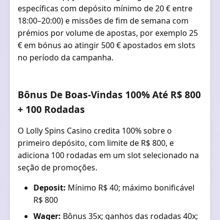
específicas com depósito mínimo de 20 € entre
18:00–20:00) e missões de fim de semana com
prémios por volume de apostas, por exemplo 25
€ em bónus ao atingir 500 € apostados em slots
no período da campanha.
Bônus De Boas-Vindas 100% Até R$ 800
+ 100 Rodadas
O Lolly Spins Casino credita 100% sobre o
primeiro depósito, com limite de R$ 800, e
adiciona 100 rodadas em um slot selecionado na
seção de promoções.
Deposit:
Mínimo R$ 40; máximo bonificável
R$ 800
Wager:
Bônus 35x; ganhos das rodadas 40x;