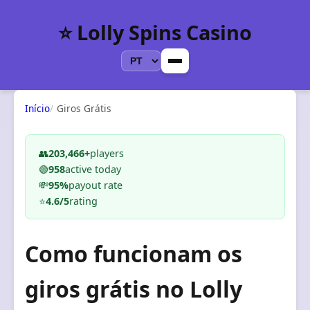
⭐ Lolly Spins Casino
Início
Giros Grátis
👥
203,466+
players
🟢
958
active today
💸
95%
payout rate
⭐
4.6/5
rating
Como funcionam os
giros grátis no Lolly