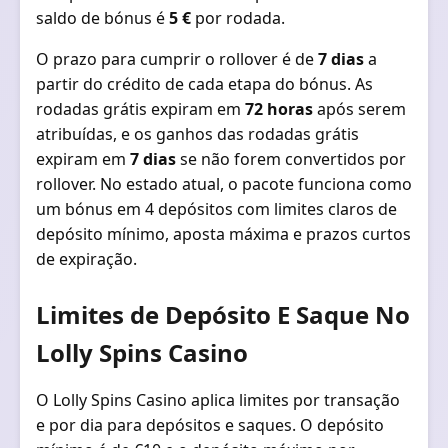
saldo de bónus é
5 €
por rodada.
O prazo para cumprir o rollover é de
7 dias
a
partir do crédito de cada etapa do bónus. As
rodadas grátis expiram em
72 horas
após serem
atribuídas, e os ganhos das rodadas grátis
expiram em
7 dias
se não forem convertidos por
rollover. No estado atual, o pacote funciona como
um bónus em 4 depósitos com limites claros de
depósito mínimo, aposta máxima e prazos curtos
de expiração.
Limites de Depósito E Saque No
Lolly Spins Casino
O Lolly Spins Casino aplica limites por transação
e por dia para depósitos e saques. O depósito