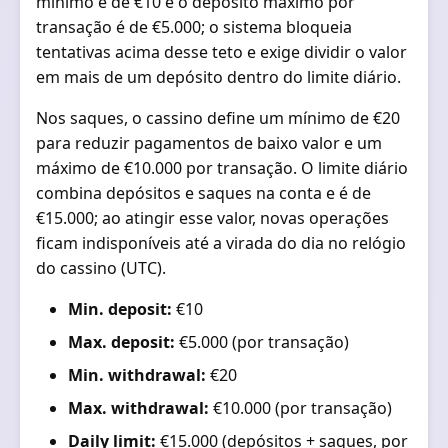
mínimo é de €10 e o depósito máximo por
transação é de €5.000; o sistema bloqueia
tentativas acima desse teto e exige dividir o valor
em mais de um depósito dentro do limite diário.
Nos saques, o cassino define um mínimo de €20
para reduzir pagamentos de baixo valor e um
máximo de €10.000 por transação. O limite diário
combina depósitos e saques na conta e é de
€15.000; ao atingir esse valor, novas operações
ficam indisponíveis até a virada do dia no relógio
do cassino (UTC).
Min. deposit:
€10
Max. deposit:
€5.000 (por transação)
Min. withdrawal:
€20
Max. withdrawal:
€10.000 (por transação)
Daily limit:
€15.000 (depósitos + saques, por