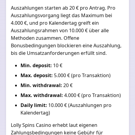
Auszahlungen starten ab 20 € pro Antrag. Pro
Auszahlungsvorgang liegt das Maximum bei
4.000 €, und pro Kalendertag greift ein
Auszahlungsrahmen von 10.000 € über alle
Methoden zusammen. Offene
Bonusbedingungen blockieren eine Auszahlung,
bis die Umsatzanforderungen erfüllt sind.
Min. deposit:
10 €
Max. deposit:
5.000 € (pro Transaktion)
Min. withdrawal:
20 €
Max. withdrawal:
4.000 € (pro Transaktion)
Daily limit:
10.000 € (Auszahlungen pro
Kalendertag)
Lolly Spins Casino erhebt laut eigenen
Zahlungsbedingungen keine Gebühr für