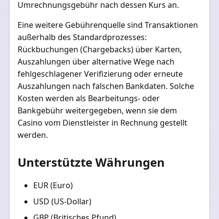
Umrechnungsgebühr nach dessen Kurs an.
Eine weitere Gebührenquelle sind Transaktionen
außerhalb des Standardprozesses:
Rückbuchungen (Chargebacks) über Karten,
Auszahlungen über alternative Wege nach
fehlgeschlagener Verifizierung oder erneute
Auszahlungen nach falschen Bankdaten. Solche
Kosten werden als Bearbeitungs- oder
Bankgebühr weitergegeben, wenn sie dem
Casino vom Dienstleister in Rechnung gestellt
werden.
Unterstützte Währungen
EUR (Euro)
USD (US-Dollar)
GBP (Britisches Pfund)