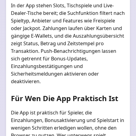
In der App stehen Slots, Tischspiele und Live-
Dealer-Tische bereit; die Suchfunktion filtert nach
Spieltyp, Anbieter und Features wie Freispiele
oder Jackpot. Zahlungen laufen über Karten und
gängige E-Wallets, und die Auszahlungsübersicht
zeigt Status, Betrag und Zeitstempel pro
Transaktion. Push-Benachrichtigungen lassen
sich getrennt für Bonus-Updates,
Einzahlungsbestätigungen und
Sicherheitsmeldungen aktivieren oder
deaktivieren.
Für Wen Die App Praktisch Ist
Die App ist praktisch für Spieler, die
Einzahlungen, Bonusaktivierung und Spielstart in
wenigen Schritten erledigen wollen, ohne den
Browser zu nutzen. Wer unterwegs spielt,