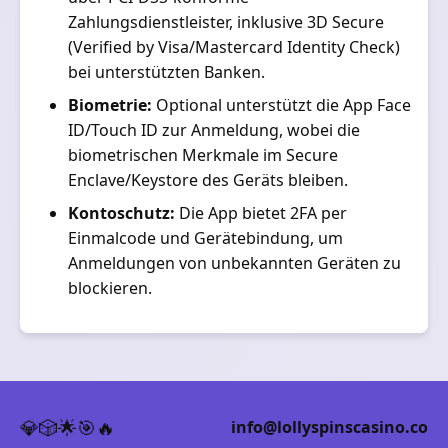
Zahlungsdienstleister, inklusive 3D Secure
(Verified by Visa/Mastercard Identity Check)
bei unterstützten Banken.
Biometrie:
Optional unterstützt die App Face
ID/Touch ID zur Anmeldung, wobei die
biometrischen Merkmale im Secure
Enclave/Keystore des Geräts bleiben.
Kontoschutz:
Die App bietet 2FA per
Einmalcode und Gerätebindung, um
Anmeldungen von unbekannten Geräten zu
blockieren.
💎
🎲
🌟
🎯
🔥
info@lollyspinscasino.co