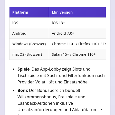
Platform
Min version
iOS
iOS 13+
Android
Android 7.0+
Windows (Browser)
Chrome 110+ / Firefox 110+ / Edge 
macOS (Browser)
Safari 15+ / Chrome 110+
Spiele
: Das App-Lobby zeigt Slots und
Tischspiele mit Such- und Filterfunktion nach
Provider, Volatilität und Einsatzhöhe.
Boni
: Der Bonusbereich bündelt
Willkommensbonus, Freispiele und
Cashback-Aktionen inklusive
Umsatzanforderungen und Ablaufdatum je