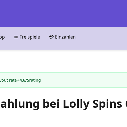
App
🎟️ Freispiele
💳 Einzahlen
yout rate
⭐
4.6/5
rating
ahlung bei Lolly Spins