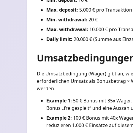
Max. deposit:
5.000 € pro Transaktion
Min. withdrawal:
20 €
Max. withdrawal:
10.000 € pro Trans
Daily limit:
20.000 € (Summe aus Einz
Umsatzbedingungen 
Die Umsatzbedingung (Wager) gibt an, wie
erforderlichen Umsatz als Bonusbetrag × W
werden.
Example 1:
50 € Bonus mit 35x Wager: 5
Bonus „freigespielt“ und eine Auszahl
Example 2:
100 € Bonus mit 40x Wager:
reduzieren 1.000 € Einsätze auf diese