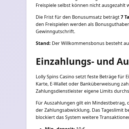
Freispiele selbst können nicht ausgezahl
Die Frist für den Bonusumsatz beträgt
7 T
den Freispielen werden als Bonusguthabe
Gewinngutschrift.
Stand:
Der Willkommensbonus besteht aus 1
Einzahlungs- und Aus
Lolly Spins Casino setzt feste Beträge fü
Karte, E-Wallet oder Banküberweisung zah
Zahlungsdienstleister eigene Limits durchs
Für Auszahlungen gilt ein Mindestbetrag,
der Zahlungsabwicklung. Das Tageslimit be
blockiert das System weitere Transaktione
Min. deposit:
10 €