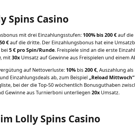
ly Spins Casino
nsbonus mit drei Einzahlungsstufen:
100% bis 200 €
auf die
50 €
auf die dritte. Der Einzahlungsbonus hat eine Umsat
 bei
5 € pro Spin/Runde
. Freispiele sind an die erste Einz
0
, mit
30x
Umsatz auf Gewinne aus Freispielen und einem A
vergütung auf Nettoverluste:
10%
bis
200 €
, Auszahlung al
- und Einzahlungsdeals ab, zum Beispiel
„Reload Mittwoch“ 
liste, bei der die Top-50 wöchentlich Bonusguthaben zwis
nd Gewinne aus Turnierboni unterliegen
20x
Umsatz.
m Lolly Spins Casino