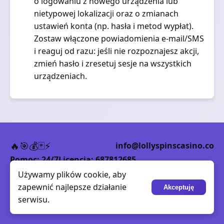
o logowaniu z nowego urządzenia lub
nietypowej lokalizacji oraz o zmianach
ustawień konta (np. hasła i metod wypłat).
Zostaw włączone powiadomienia e-mail/SMS
i reaguj od razu: jeśli nie rozpoznajesz akcji,
zmień hasło i zresetuj sesje na wszystkich
urządzeniach.
🔥
🎯
💰
🃏
⚡
info@lollyspinscasino.co
Pomoc: 24/7
Licencja: 687812685
Używamy plików cookie, aby
Graj odpowiedzialnie.
zapewnić najlepsze działanie
Akceptuję
© 2015 -
2026
Lolly Spins Casino.
serwisu.