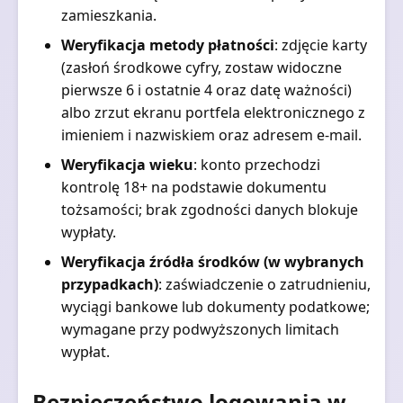
zamieszkania.
Weryfikacja metody płatności
: zdjęcie karty
(zasłoń środkowe cyfry, zostaw widoczne
pierwsze 6 i ostatnie 4 oraz datę ważności)
albo zrzut ekranu portfela elektronicznego z
imieniem i nazwiskiem oraz adresem e-mail.
Weryfikacja wieku
: konto przechodzi
kontrolę 18+ na podstawie dokumentu
tożsamości; brak zgodności danych blokuje
wypłaty.
Weryfikacja źródła środków (w wybranych
przypadkach)
: zaświadczenie o zatrudnieniu,
wyciągi bankowe lub dokumenty podatkowe;
wymagane przy podwyższonych limitach
wypłat.
Bezpieczeństwo logowania w