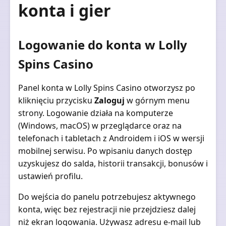
konta i gier
Logowanie do konta w Lolly
Spins Casino
Panel konta w Lolly Spins Casino otworzysz po
kliknięciu przycisku
Zaloguj
w górnym menu
strony. Logowanie działa na komputerze
(Windows, macOS) w przeglądarce oraz na
telefonach i tabletach z Androidem i iOS w wersji
mobilnej serwisu. Po wpisaniu danych dostęp
uzyskujesz do salda, historii transakcji, bonusów i
ustawień profilu.
Do wejścia do panelu potrzebujesz aktywnego
konta, więc bez rejestracji nie przejdziesz dalej
niż ekran logowania. Używasz adresu e-mail lub