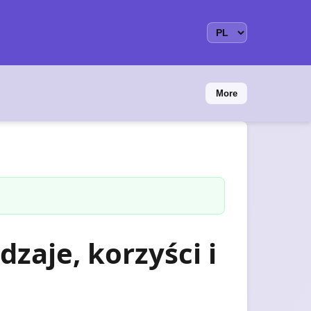
More
zaje, korzyści i