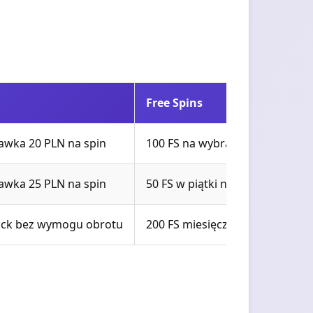
Free Spins
awka 20 PLN na spin
100 FS na wybranych slotach (po
awka 25 PLN na spin
50 FS w piątki na wybranych sl
ack bez wymogu obrotu
200 FS miesięcznie na wybranyc