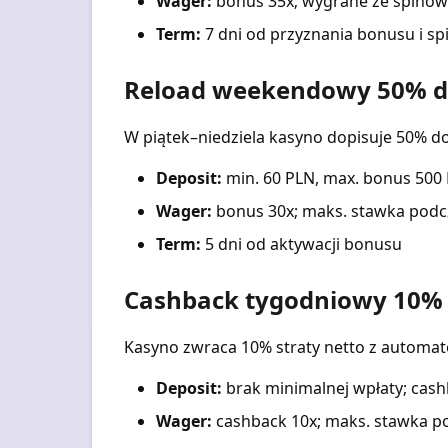
Wager:
bonus 35x; wygrane ze spinów 
Term:
7 dni od przyznania bonusu i s
Reload weekendowy 50% d
W piątek–niedziela kasyno dopisuje 50% do
Deposit:
min. 60 PLN, max. bonus 500
Wager:
bonus 30x; maks. stawka podcz
Term:
5 dni od aktywacji bonusu
Cashback tygodniowy 10% 
Kasyno zwraca 10% straty netto z automató
Deposit:
brak minimalnej wpłaty; cashb
Wager:
cashback 10x; maks. stawka pod