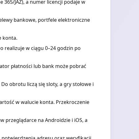
e 365/JAZ), a numer licencji podaje w
zelewy bankowe, portfele elektroniczne
 konta.
o realizuje w ciągu 0–24 godzin po
rator płatności lub bank może pobrać
 obrotu liczą się sloty, a gry stołowe i
artość w walucie konta. Przekroczenie
 w przeglądarce na Androidzie i iOS, a
otwierdzenia adresu oraz weryfikacji