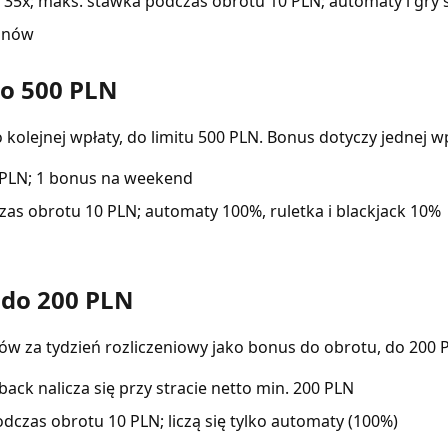
35x; maks. stawka podczas obrotu 10 PLN; automaty i gry s
pinów
o 500 PLN
 kolejnej wpłaty, do limitu 500 PLN. Bonus dotyczy jednej 
 PLN; 1 bonus na weekend
as obrotu 10 PLN; automaty 100%, ruletka i blackjack 10%
do 200 PLN
w za tydzień rozliczeniowy jako bonus do obrotu, do 200 
ack nalicza się przy stracie netto min. 200 PLN
czas obrotu 10 PLN; liczą się tylko automaty (100%)