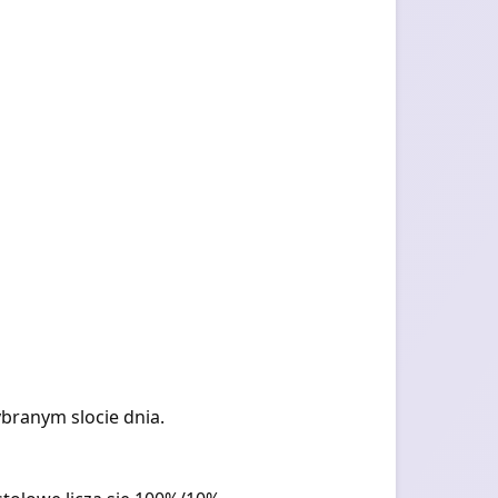
branym slocie dnia.