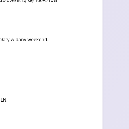
tołowe liczą się 100%/10%
wpłaty w dany weekend.
PLN.