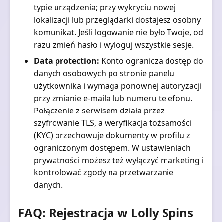
typie urządzenia; przy wykryciu nowej
lokalizacji lub przeglądarki dostajesz osobny
komunikat. Jeśli logowanie nie było Twoje, od
razu zmień hasło i wyloguj wszystkie sesje.
Data protection:
Konto ogranicza dostęp do
danych osobowych po stronie panelu
użytkownika i wymaga ponownej autoryzacji
przy zmianie e-maila lub numeru telefonu.
Połączenie z serwisem działa przez
szyfrowanie TLS, a weryfikacja tożsamości
(KYC) przechowuje dokumenty w profilu z
ograniczonym dostępem. W ustawieniach
prywatności możesz też wyłączyć marketing i
kontrolować zgody na przetwarzanie
danych.
FAQ: Rejestracja w Lolly Spins