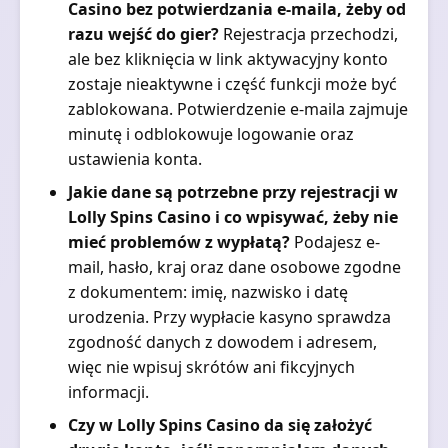
Casino bez potwierdzania e-maila, żeby od
razu wejść do gier?
Rejestracja przechodzi,
ale bez kliknięcia w link aktywacyjny konto
zostaje nieaktywne i część funkcji może być
zablokowana. Potwierdzenie e-maila zajmuje
minutę i odblokowuje logowanie oraz
ustawienia konta.
Jakie dane są potrzebne przy rejestracji w
Lolly Spins Casino i co wpisywać, żeby nie
mieć problemów z wypłatą?
Podajesz e-
mail, hasło, kraj oraz dane osobowe zgodne
z dokumentem: imię, nazwisko i datę
urodzenia. Przy wypłacie kasyno sprawdza
zgodność danych z dowodem i adresem,
więc nie wpisuj skrótów ani fikcyjnych
informacji.
Czy w Lolly Spins Casino da się założyć