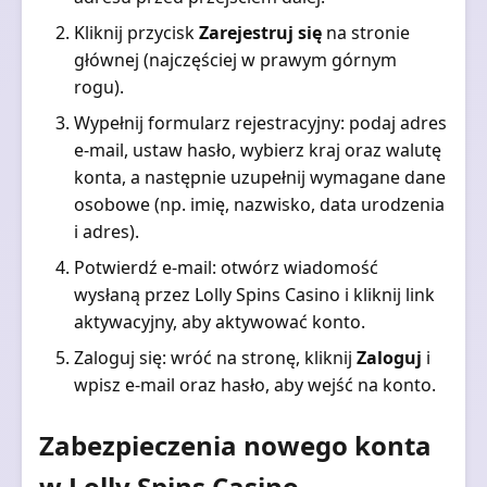
Kliknij przycisk
Zarejestruj się
na stronie
głównej (najczęściej w prawym górnym
rogu).
Wypełnij formularz rejestracyjny: podaj adres
e-mail, ustaw hasło, wybierz kraj oraz walutę
konta, a następnie uzupełnij wymagane dane
osobowe (np. imię, nazwisko, data urodzenia
i adres).
Potwierdź e-mail: otwórz wiadomość
wysłaną przez Lolly Spins Casino i kliknij link
aktywacyjny, aby aktywować konto.
Zaloguj się: wróć na stronę, kliknij
Zaloguj
i
wpisz e-mail oraz hasło, aby wejść na konto.
Zabezpieczenia nowego konta
w Lolly Spins Casino