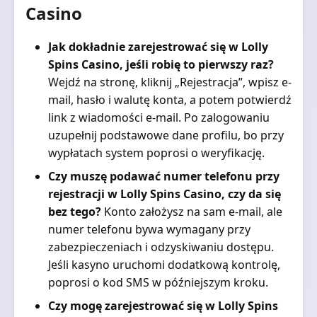
Casino
Jak dokładnie zarejestrować się w Lolly
Spins Casino, jeśli robię to pierwszy raz?
Wejdź na stronę, kliknij „Rejestracja”, wpisz e-
mail, hasło i walutę konta, a potem potwierdź
link z wiadomości e-mail. Po zalogowaniu
uzupełnij podstawowe dane profilu, bo przy
wypłatach system poprosi o weryfikację.
Czy muszę podawać numer telefonu przy
rejestracji w Lolly Spins Casino, czy da się
bez tego?
Konto założysz na sam e-mail, ale
numer telefonu bywa wymagany przy
zabezpieczeniach i odzyskiwaniu dostępu.
Jeśli kasyno uruchomi dodatkową kontrolę,
poprosi o kod SMS w późniejszym kroku.
Czy mogę zarejestrować się w Lolly Spins